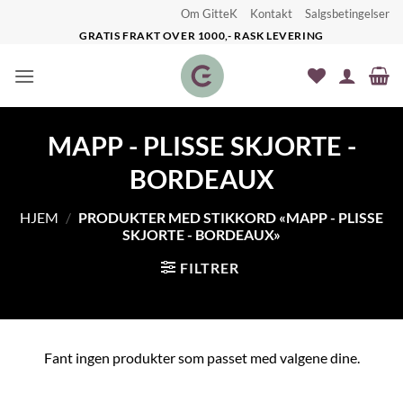
Skip
Om GitteK
Kontakt
Salgsbetingelser
to
GRATIS FRAKT OVER 1000,- RASK LEVERING
content
MAPP - PLISSE SKJORTE -
BORDEAUX
HJEM
/
PRODUKTER MED STIKKORD «MAPP - PLISSE
SKJORTE - BORDEAUX»
FILTRER
Fant ingen produkter som passet med valgene dine.