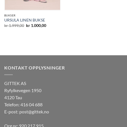
BUKSER
URSULA LINEN BUKSE
Opprinnelig
Nåværende
kr
1.999,00
kr
1.000,00
pris
pris
var:
er:
kr 1.999,00.
kr 1.000,00.
KONTAKT OPPLYSNINGER
GITTEK AS
Ryfylkevegen 1950
4120 Tau
Telefon: 416 04 688
E-post:
post@gittek.no
Org.nr: 920 217 915