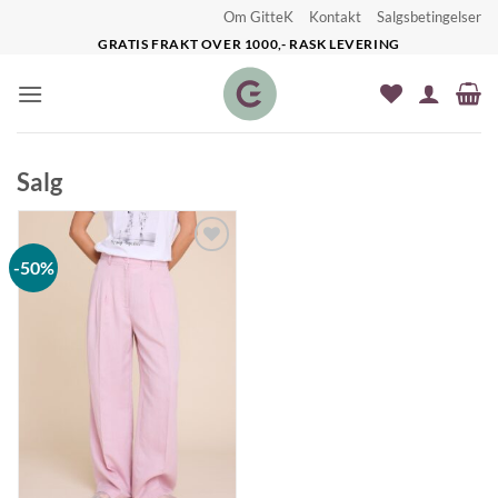
Skip
Om GitteK
Kontakt
Salgsbetingelser
to
GRATIS FRAKT OVER 1000,- RASK LEVERING
content
Salg
-50%
Legg til
ønskeliste