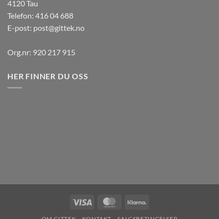
4120 Tau
Telefon: 416 04 688
E-post:
post@gittek.no
Org.nr: 920 217 915
HER FINNER DU OSS
Visa
MasterCard
Klarna
OM GITTEK
KONTAKT
SALGSBETINGELSER