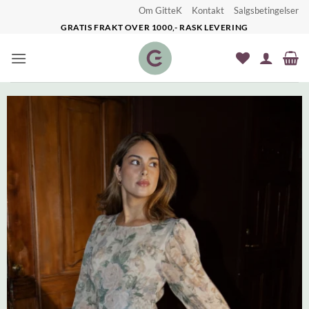
Skip
Om GitteK
Kontakt
Salgsbetingelser
to
GRATIS FRAKT OVER 1000,- RASK LEVERING
content