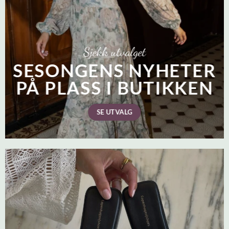
Sjekk utvalget
SESONGENS NYHETER
PÅ PLASS I BUTIKKEN
SE UTVALG