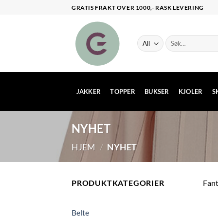
Skip
GRATIS FRAKT OVER 1000,- RASK LEVERING
to
content
Søk
etter:
JAKKER
TOPPER
BUKSER
KJOLER
S
NYHET
HJEM
/
NYHET
PRODUKTKATEGORIER
Fant
Belte