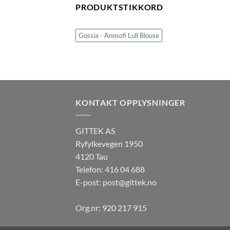
PRODUKTSTIKKORD
Gossia - Annsofi Lull Blouse
KONTAKT OPPLYSNINGER
GITTEK AS
Ryfylkevegen 1950
4120 Tau
Telefon: 416 04 688
E-post:
post@gittek.no
Org.nr: 920 217 915