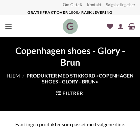
Skip
Om GitteK
Kontakt
Salgsbetingelser
to
GRATIS FRAKT OVER 1000,- RASK LEVERING
content
Copenhagen shoes - Glory -
Brun
HJEM
/
PRODUKTER MED STIKKORD «COPENHAGEN
SHOES - GLORY - BRUN»
FILTRER
Fant ingen produkter som passet med valgene dine.