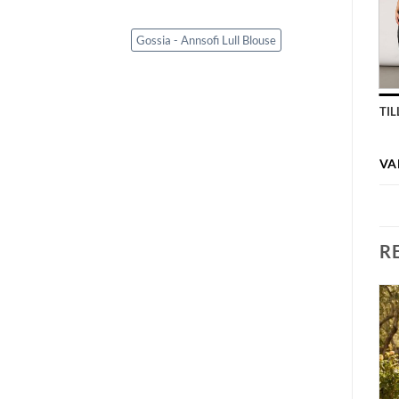
Gossia - Annsofi Lull Blouse
TI
VA
R
Legg til
Legg til
ønskeliste
ønskeliste