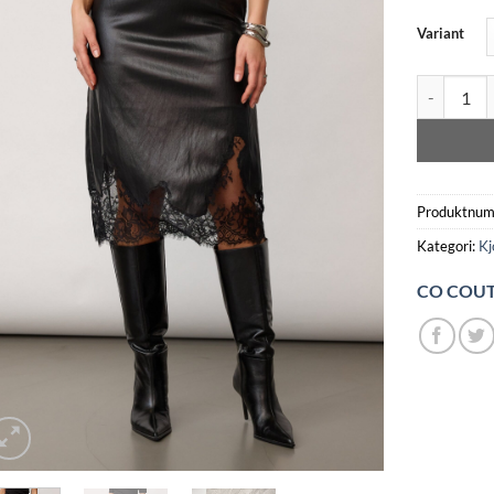
Variant
GITT LACE 
Produktnu
Kategori:
Kj
CO COU