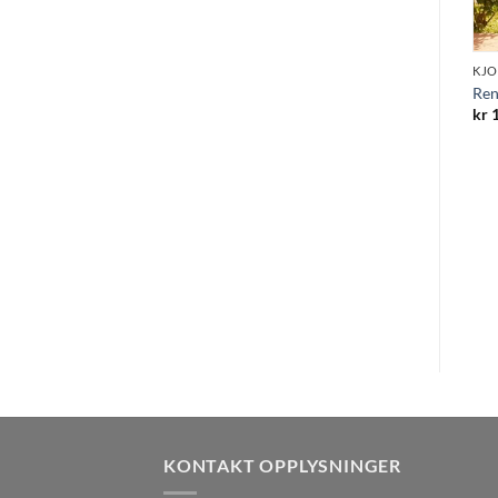
KJO
KJOLER
Ren
SAFINA DRESS
kr
1
kr
2.699,00
KJOLER
Renee Maxsi Dress Vintage
Mauve
kr
3.099,00
KONTAKT OPPLYSNINGER