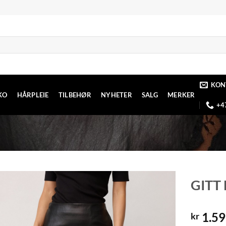
KON
KO
HÅRPLEIE
TILBEHØR
NYHETER
SALG
MERKER
+4
GITT 
Legg til
1.59
ønskeliste
kr