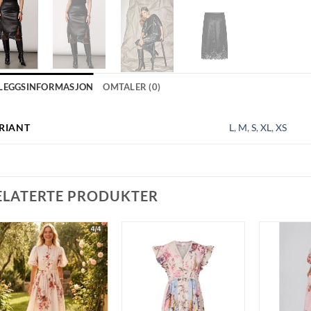
LLEGGSINFORMASJON
OMTALER (0)
RIANT
L
,
M
,
S
,
XL
,
XS
ELATERTE PRODUKTER
Legg til
Legg til
ønskeliste
ønskeliste