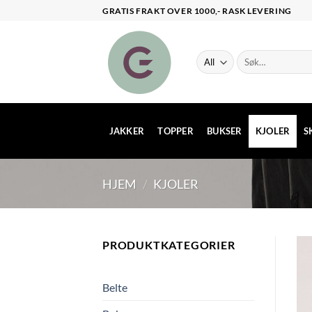
Skip
GRATIS FRAKT OVER 1000,- RASK LEVERING
to
content
Søk
etter:
JAKKER
TOPPER
BUKSER
KJOLER
S
HJEM
/
KJOLER
PRODUKTKATEGORIER
Belte