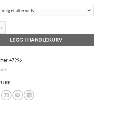
MIDI SKIRT antall
LEGG I HANDLEKURV
mmer:
47996
oler
TURE