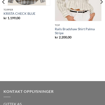
TOPPER
KRISTA CHECK BLUE
kr
1.199,00
TOP
Rails Bradshaw Shirt Palma
Stripe
kr
2.200,00
KONTAKT OPPLYSNINGER
GITTEK AS