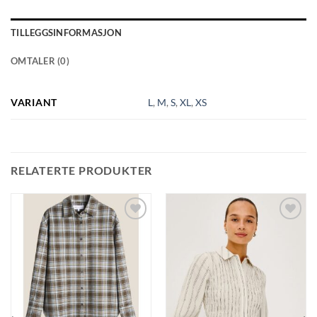
TILLEGGSINFORMASJON
OMTALER (0)
VARIANT
L
,
M
,
S
,
XL
,
XS
RELATERTE PRODUKTER
Legg til
Legg til
ønskeliste
ønskeliste