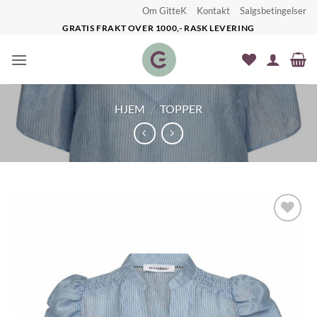
Skip
Om GitteK
Kontakt
Salgsbetingelser
to
GRATIS FRAKT OVER 1000,- RASK LEVERING
content
HJEM
/
TOPPER
Legg til
ønskeliste